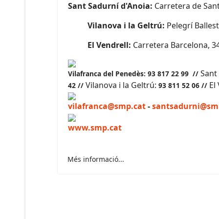
Sant Sadurní d'Anoia:
Carretera de Sant
Vilanova i la Geltrú:
Pelegrí Ballest
El Vendrell:
Carretera Barcelona, 3
Sant
Vilafranca del Penedès:
93 817 22 99 //
Vilanova i la Geltrú:
El
42 //
93 811 52 06 //
vilafranca@smp.cat
-
santsadurni@sm
www.smp.cat
Més informació...