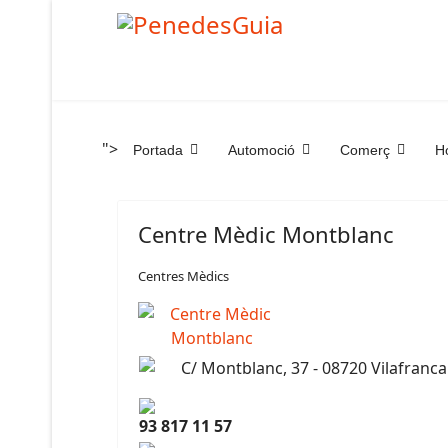
">
Portada
Automoció
Comerç
Ho
Centre Mèdic Montblanc
Centres Mèdics
C/ Montblanc, 37 - 08720 Vilafranc
93 817 11 57