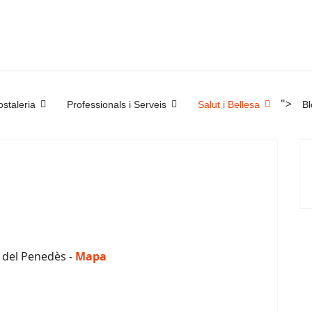
">
staleria
Professionals i Serveis
Salut i Bellesa
Bl
a del Penedès -
Mapa