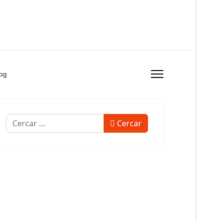
og
Cercar
Cercar