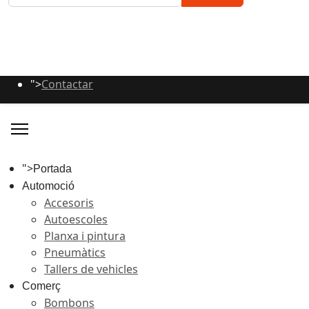
Type 2 or more characters for results.
">
Contactar
">
Portada
Automoció
Accesoris
Autoescoles
Planxa i pintura
Pneumàtics
Tallers de vehicles
Comerç
Bombons