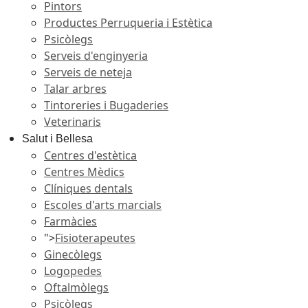
Pintors
Productes Perruqueria i Estètica
Psicòlegs
Serveis d'enginyeria
Serveis de neteja
Talar arbres
Tintoreries i Bugaderies
Veterinaris
Salut i Bellesa
Centres d'estètica
Centres Mèdics
Clíniques dentals
Escoles d'arts marcials
Farmàcies
">
Fisioterapeutes
Ginecòlegs
Logopedes
Oftalmòlegs
Psicòlegs