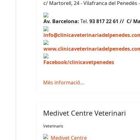
c/ Martorell, 24 - Vilafranca del Penedès 
Av. Barcelona:
Tel.
93 817 22 61 // C
/ Ma
info@clinicaveterinariadelpenedes.co
www.clinicaveterinariadelpenedes.co
Facebook/clinicavetpenedes
Més informació...
Medivet Centre Veterinari
Veterinaris