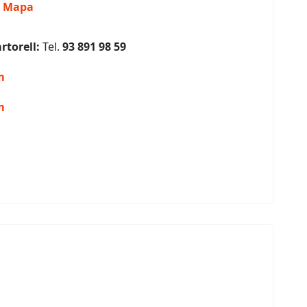
-
Mapa
rtorell:
Tel.
93 891 98 59
m
m