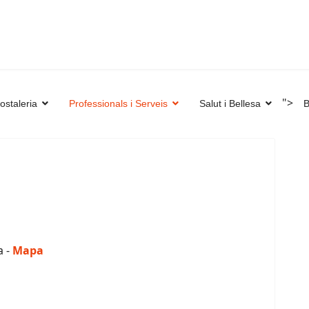
">
ostaleria
Professionals i Serveis
Salut i Bellesa
B
a -
Mapa