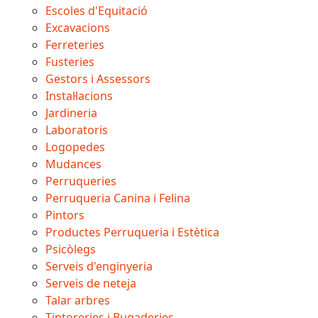
Escoles d'Equitació
Excavacions
Ferreteries
Fusteries
Gestors i Assessors
Instal·lacions
Jardineria
Laboratoris
Logopedes
Mudances
Perruqueries
Perruqueria Canina i Felina
Pintors
Productes Perruqueria i Estètica
Psicòlegs
Serveis d'enginyeria
Serveis de neteja
Talar arbres
Tintoreries i Bugaderies