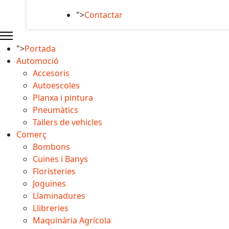
">
Contactar
">
Portada
Automoció
Accesoris
Autoescoles
Planxa i pintura
Pneumàtics
Tallers de vehicles
Comerç
Bombons
Cuines i Banys
Floristeries
Joguines
Llaminadures
Llibreries
Maquinària Agrícola