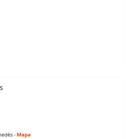
s
enedès -
Mapa