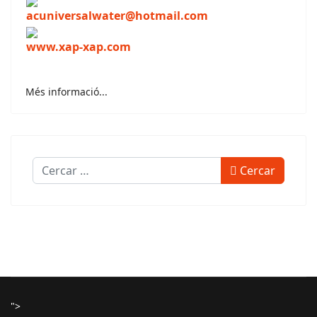
acuniversalwater@hotmail.com
www.xap-xap.com
Més informació...
Cercar
Cercar
">