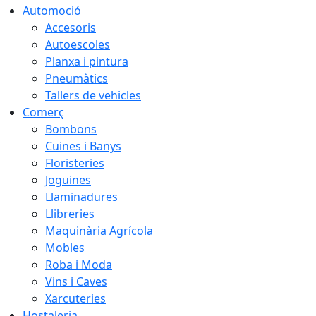
Automoció
Accesoris
Autoescoles
Planxa i pintura
Pneumàtics
Tallers de vehicles
Comerç
Bombons
Cuines i Banys
Floristeries
Joguines
Llaminadures
Llibreries
Maquinària Agrícola
Mobles
Roba i Moda
Vins i Caves
Xarcuteries
Hostaleria