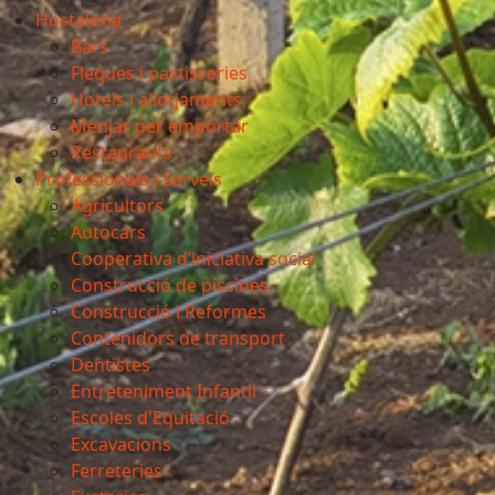
Hostaleria
Bars
Fleques i pastisseries
Hotels i allotjaments
Menjar per emportar
Restaurants
Professionals i Serveis
Agricultors
Autocars
Cooperativa d’iniciativa social
Construcció de piscines
Construcció i Reformes
Contenidors de transport
Dentistes
Entreteniment Infantil
Escoles d'Equitació
Excavacions
Ferreteries