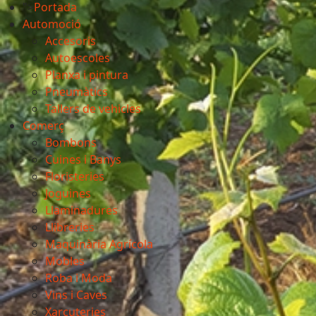
">
Portada
Automoció
Accesoris
Autoescoles
Planxa i pintura
Pneumàtics
Tallers de vehicles
Comerç
Bombons
Cuines i Banys
Floristeries
Joguines
Llaminadures
Llibreries
Maquinària Agrícola
Mobles
Roba i Moda
Vins i Caves
Xarcuteries