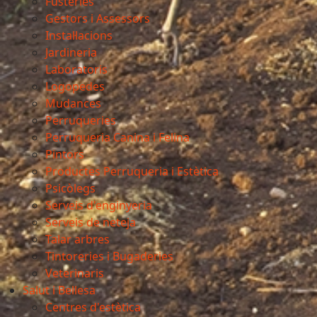
Fusteries
Gestors i Assessors
Instal·lacions
Jardineria
Laboratoris
Logopedes
Mudances
Perruqueries
Perruqueria Canina i Felina
Pintors
Productes Perruqueria i Estètica
Psicòlegs
Serveis d'enginyeria
Serveis de neteja
Talar arbres
Tintoreries i Bugaderies
Veterinaris
Salut i Bellesa
Centres d'estètica